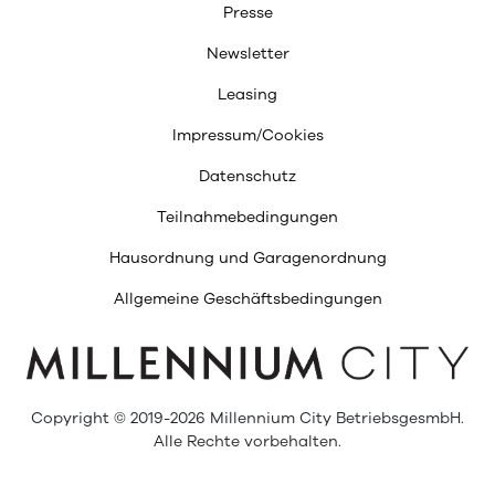
Presse
Newsletter
Leasing
Impressum/Cookies
Datenschutz
Teilnahmebedingungen
Hausordnung und Garagenordnung
Allgemeine Geschäftsbedingungen
Copyright © 2019-2026 Millennium City BetriebsgesmbH.
Alle Rechte vorbehalten.