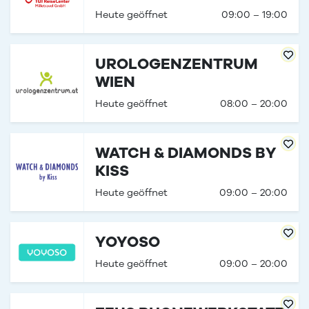
Heute geöffnet
09:00 – 19:00
UROLOGENZENTRUM
WIEN
Heute geöffnet
08:00 – 20:00
WATCH & DIAMONDS BY
KISS
Heute geöffnet
09:00 – 20:00
YOYOSO
Heute geöffnet
09:00 – 20:00