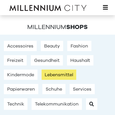
Skip to main content
MILLENNIUM
SHOPS
Accessoires
Beauty
Fashion
Freizeit
Gesundheit
Haushalt
Kindermode
Lebensmittel
Papierwaren
Schuhe
Services
Technik
Telekommunikation