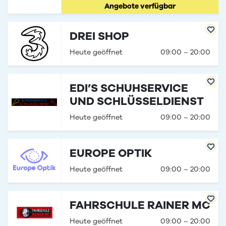
Angebote verfügbar
DREI SHOP
Heute geöffnet
09:00 – 20:00
EDI’S SCHUHSERVICE
UND SCHLÜSSELDIENST
Heute geöffnet
09:00 – 20:00
EUROPE OPTIK
Heute geöffnet
09:00 – 20:00
FAHRSCHULE RAINER MC
Heute geöffnet
09:00 – 20:00