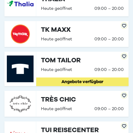
Heute geöffnet
09:00 – 20:00
TK MAXX
Heute geöffnet
09:00 – 20:00
TOM TAILOR
Heute geöffnet
09:00 – 20:00
Angebote verfügbar
TRÈS CHIC
Heute geöffnet
09:00 – 20:00
TUI REISECENTER