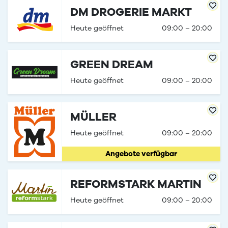
DM DROGERIE MARKT
Heute geöffnet
09:00 – 20:00
GREEN DREAM
Heute geöffnet
09:00 – 20:00
MÜLLER
Heute geöffnet
09:00 – 20:00
Angebote verfügbar
REFORMSTARK MARTIN
Heute geöffnet
09:00 – 20:00