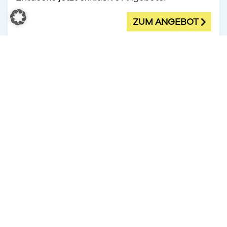
ZUM ANGEBOT
Angebot
01.08.2026 bis 31.08.2026
SALE BEI MÜLLER
Jetzt die besten Angebote entdecken!
ÖGVS
ZUM ANGEBOT