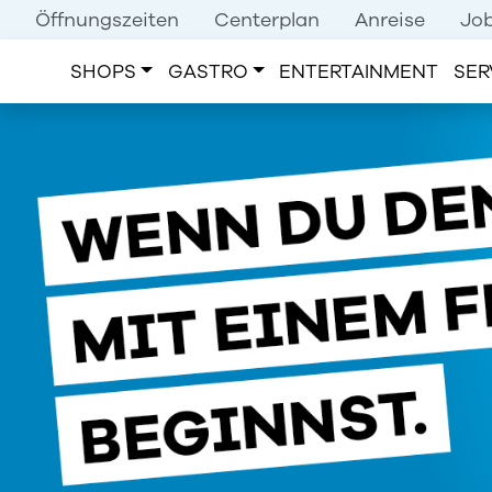
Skip to main content
Öffnungszeiten
Centerplan
Anreise
Jo
SHOPS
GASTRO
ENTERTAINMENT
SER