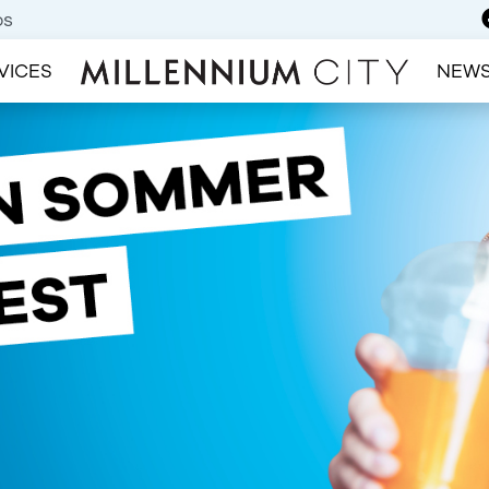
bs
VICES
NEW